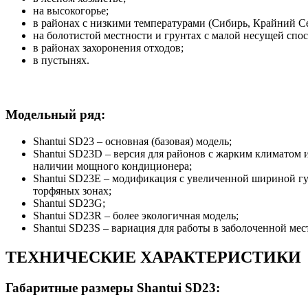
на высокогорье;
в районах с низкими температурами (Сибирь, Крайний Се
на болотистой местности и грунтах с малой несущей спо
в районах захоронения отходов;
в пустынях.
Модельный ряд:
Shantui SD23 – основная (базовая) модель;
Shantui SD23D – версия для районов с жарким климатом и
наличии мощного кондиционера;
Shantui SD23E – модификация с увеличенной шириной гус
торфяных зонах;
Shantui SD23G;
Shantui SD23R – более экологичная модель;
Shantui SD23S – вариация для работы в заболоченной мес
ТЕХНИЧЕСКИЕ ХАРАКТЕРИСТИКИ
Габаритные размеры Shantui SD23: