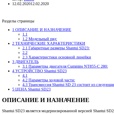
12.02.2020
12.02.2020
Разделы страницы
1
ОПИСАНИЕ И НАЗНАЧЕНИЕ
1.1
1.2
Модельный ряд:
2
ТЕХНИЧЕСКИЕ ХАРАКТЕРИСТИКИ
2.1
Габаритные размеры Shantui SD23:
2.2
2.3
Характеристики основной линейки
3
ДВИГАТЕЛЬ
3.1
Параметры двигателя Cummins NT855-C 280:
4
УСТРОЙСТВО Shantui SD23
4.1
4.2
Параметры ходовой части:
4.3
Трансмиссия Shantui SD 23 состоит из следующи
5
ЦЕНА Shantui SD23
ОПИСАНИЕ И НАЗНАЧЕНИЕ
Shantui SD23 является модернизированной версией Shantui SD