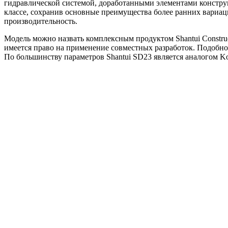
гидравлической системой, доработанными элементами конструк
классе, сохранив основные преимущества более ранних вариа
производительность.
Модель можно назвать комплексным продуктом Shantui Construc
имеется право на применение совместных разработок. Подобное
По большинству параметров Shantui SD23 является аналогом K