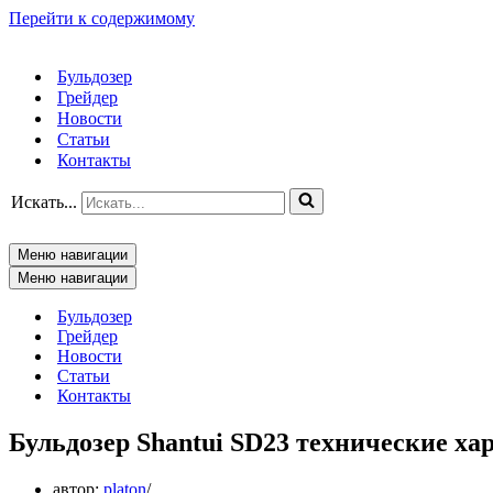
Перейти к содержимому
Бульдозер
Грейдер
Новости
Статьи
Контакты
Искать...
Меню навигации
Меню навигации
Бульдозер
Грейдер
Новости
Статьи
Контакты
Бульдозер Shantui SD23 технические х
автор:
platon