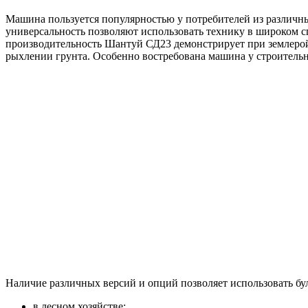
Машина пользуется популярностью у потребителей из различн
универсальность позволяют использовать технику в широком с
производительность Шантуй СД23 демонстрирует при землеройн
рыхлении грунта. Особенно востребована машина у строитель
Наличие различных версий и опций позволяет использовать бу
в лесном хозяйстве;