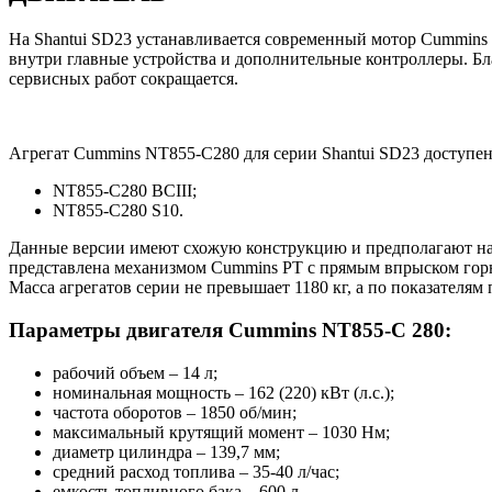
На Shantui SD23 устанавливается современный мотор Cummins 
внутри главные устройства и дополнительные контроллеры. Бл
сервисных работ сокращается.
Агрегат Cummins NT855-C280 для серии Shantui SD23 доступен
NT855-C280 BCIII;
NT855-C280 S10.
Данные версии имеют схожую конструкцию и предполагают нал
представлена механизмом Cummins PT с прямым впрыском гор
Масса агрегатов серии не превышает 1180 кг, а по показателя
Параметры двигателя Cummins NT855-C 280:
рабочий объем – 14 л;
номинальная мощность – 162 (220) кВт (л.с.);
частота оборотов – 1850 об/мин;
максимальный крутящий момент – 1030 Нм;
диаметр цилиндра – 139,7 мм;
средний расход топлива – 35-40 л/час;
емкость топливного бака – 600 л.