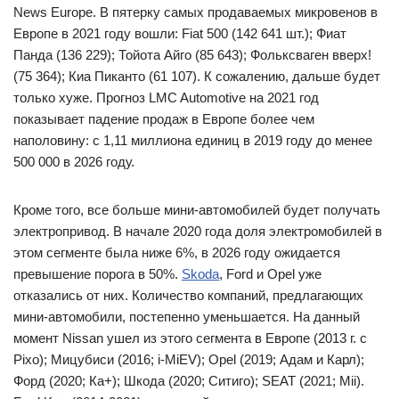
News Europe. В пятерку самых продаваемых микровенов в
Европе в 2021 году вошли: Fiat 500 (142 641 шт.); Фиат
Панда (136 229); Тойота Айго (85 643); Фольксваген вверх!
(75 364); Киа Пиканто (61 107). К сожалению, дальше будет
только хуже. Прогноз LMC Automotive на 2021 год
показывает падение продаж в Европе более чем
наполовину: с 1,11 миллиона единиц в 2019 году до менее
500 000 в 2026 году.
Кроме того, все больше мини-автомобилей будет получать
электропривод. В начале 2020 года доля электромобилей в
этом сегменте была ниже 6%, в 2026 году ожидается
превышение порога в 50%.
Skoda
, Ford и Opel уже
отказались от них. Количество компаний, предлагающих
мини-автомобили, постепенно уменьшается. На данный
момент Nissan ушел из этого сегмента в Европе (2013 г. с
Pixo); Мицубиси (2016; i-MiEV); Opel (2019; Адам и Карл);
Форд (2020; Ка+); Шкода (2020; Ситиго); SEAT (2021; Mii).